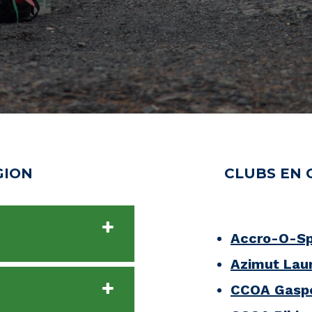
GION
CLUBS EN 
Accro-O-Sp
Azimut Lau
CCOA Gasp