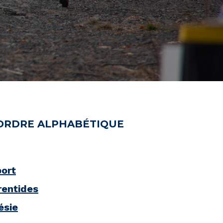
ORDRE ALPHABÉTIQUE
ort
rentides
ésie