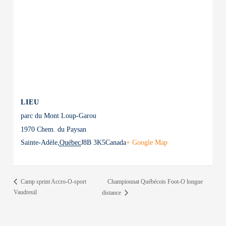
LIEU
parc du Mont Loup-Garou
1970 Chem. du Paysan
Sainte-Adèle
,
Québec
J8B 3K5
Canada
+ Google Map
Championnat Québécois Foot-O longue
Camp sprint Accro-O-sport
Vaudreuil
distance