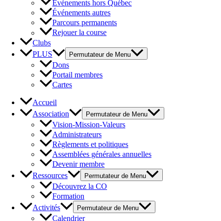
Événements hors Québec
Événements autres
Parcours permanents
Rejouer la course
Clubs
PLUS
Permutateur de Menu
Dons
Portail membres
Cartes
Accueil
Association
Permutateur de Menu
Vision-Mission-Valeurs
Administrateurs
Règlements et politiques
Assemblées générales annuelles
Devenir membre
Ressources
Permutateur de Menu
Découvrez la CO
Formation
Activités
Permutateur de Menu
Calendrier