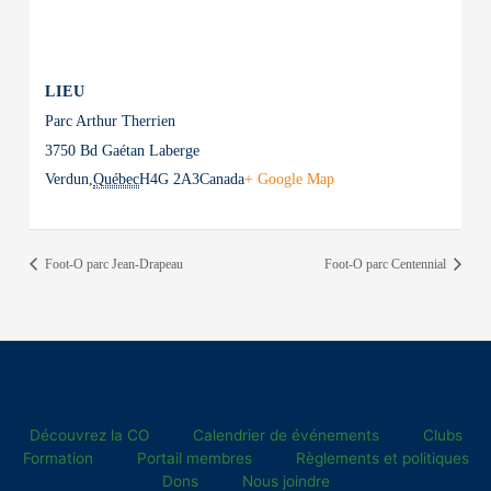
LIEU
Parc Arthur Therrien
3750 Bd Gaétan Laberge
Verdun
,
Québec
H4G 2A3
Canada
+ Google Map
Foot-O parc Jean-Drapeau
Foot-O parc Centennial
Découvrez la CO
Calendrier de événements
Clubs
Formation
Portail membres
Règlements et politiques
Dons
Nous joindre