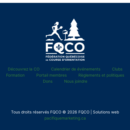
Découvrez la CO
Calendrier de événements
Clubs
Formation
Portail membres
Règlements et politiques
Dons
Nous joindre
Tous droits réservés FQCO © 2026 FQCO | Solutions web
pacifiquemarketing.ca